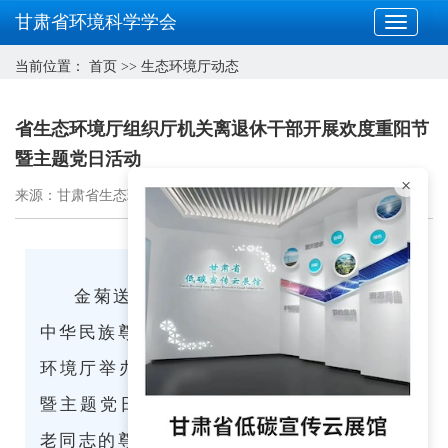
甘肃省环境科学学会
当前位置：
首页
>>
生态环境厅动态
省生态环境厅组织厅机关离退休干部开展欢度重阳节
暨主题党日活动
×
来源：甘肃省生态环境厅网站
发布日期：2023-10-23
金菊送清芬，重九沐暖阳。为大力弘扬
中华民族尊老敬老的传统美德，近日省生态
环境厅举办“2023年离退休干部欢度重阳节
暨主题党日活动”，表达对离退休老领导、
老同志的尊敬和爱戴之情，向全体老干部、