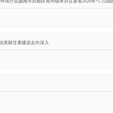
境厅在陇南市武都区裕河镇举办甘肃省2026年“5·22
动美丽甘肃建设走向深入