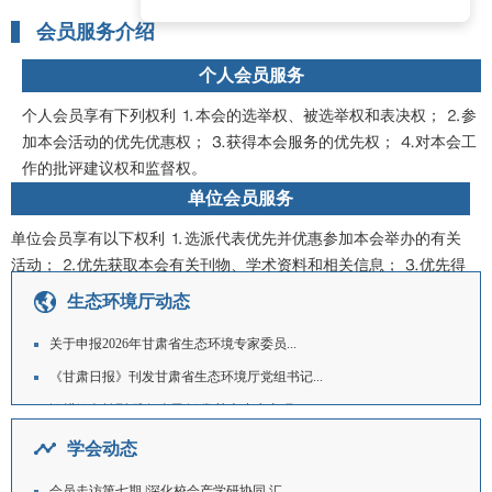
会员服务介绍
个人会员服务
个人会员享有下列权利 ⒈本会的选举权、被选举权和表决权； ⒉参
加本会活动的优先优惠权； ⒊获得本会服务的优先权； ⒋对本会工
作的批评建议权和监督权。
单位会员服务
单位会员享有以下权利 ⒈选派代表优先并优惠参加本会举办的有关
活动； ⒉优先获取本会有关刊物、学术资料和相关信息； ⒊优先得
到本会提供的咨询服务； ⒋请本会协助进行技术培训。
生态环境厅动态
关于申报2026年甘肃省生态环境专家委员...
《甘肃日报》刊发甘肃省生态环境厅党组书记...
深耕绿色转型 践行全民低碳 甘肃省生态环...
2026年六五环境日甘肃主场活动在定西市...
学会动态
护一方生灵 泽万物共荣——甘肃省生态环境...
会员走访第七期 |深化校会产学研协同 汇...