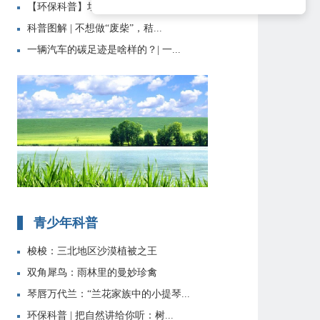
【环保科普】垃圾分类知识大全
科普图解 | 不想做“废柴”，秸...
一辆汽车的碳足迹是啥样的？| 一...
青少年科普
梭梭：三北地区沙漠植被之王
双角犀鸟：雨林里的曼妙珍禽
琴唇万代兰：“兰花家族中的小提琴...
环保科普 | 把自然讲给你听：树...