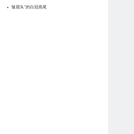
皱眉头”的白冠燕尾