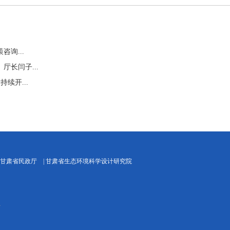
询...
长闫子...
续开...
甘肃省民政厅
|
甘肃省生态环境科学设计研究院
号