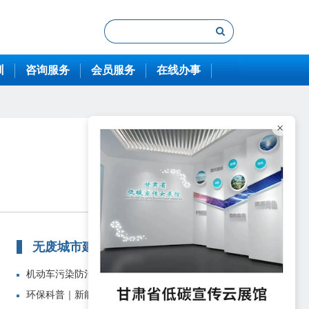
训
咨询服务
会员服务
在线办事
×
无废城市建设
机动车污染防治存在哪些难点？城市...
环保科普｜新能源汽车“新”在何处