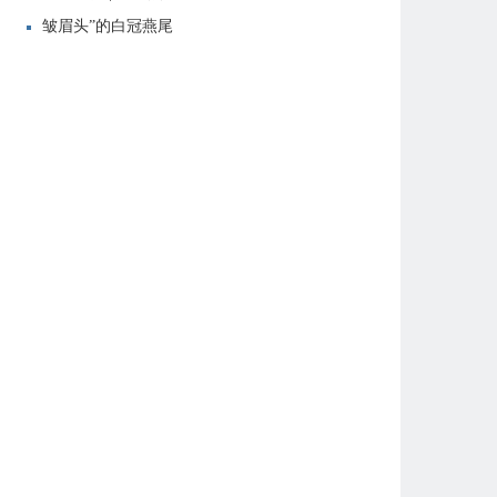
皱眉头”的白冠燕尾