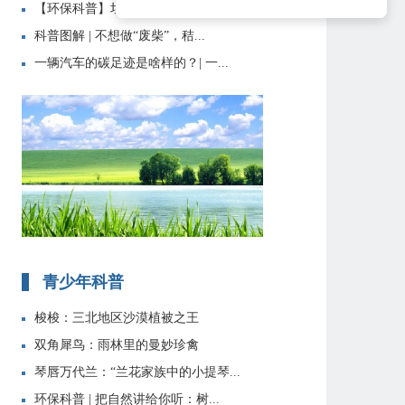
【环保科普】垃圾分类知识大全
科普图解 | 不想做“废柴”，秸...
一辆汽车的碳足迹是啥样的？| 一...
青少年科普
梭梭：三北地区沙漠植被之王
双角犀鸟：雨林里的曼妙珍禽
琴唇万代兰：“兰花家族中的小提琴...
环保科普 | 把自然讲给你听：树...