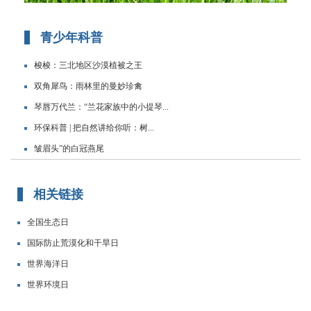
青少年科普
梭梭：三北地区沙漠植被之王
双角犀鸟：雨林里的曼妙珍禽
琴唇万代兰：“兰花家族中的小提琴...
环保科普 | 把自然讲给你听：树...
皱眉头”的白冠燕尾
相关链接
全国生态日
国际防止荒漠化和干旱日
世界海洋日
世界环境日