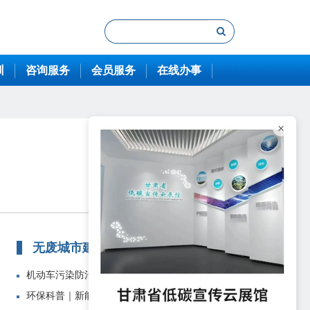
训
咨询服务
会员服务
在线办事
×
无废城市建设
机动车污染防治存在哪些难点？城市...
环保科普｜新能源汽车“新”在何处