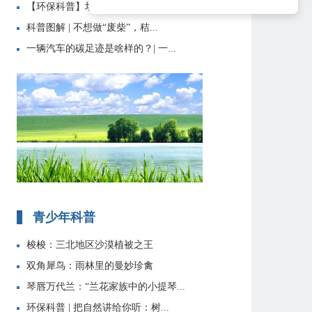
【环保科普】垃圾分类知识大全
科普图解 | 不想做“废柴”，秸...
一辆汽车的碳足迹是啥样的？| 一...
青少年科普
梭梭：三北地区沙漠植被之王
双角犀鸟：雨林里的曼妙珍禽
琴唇万代兰：“兰花家族中的小提琴...
环保科普 | 把自然讲给你听：树...